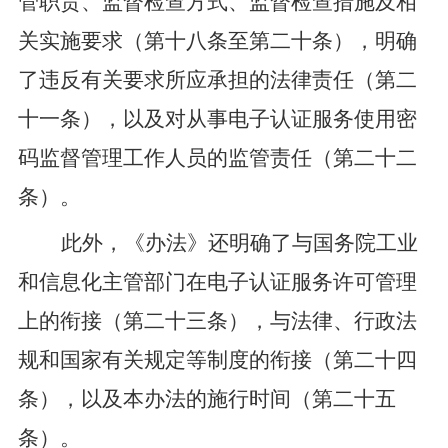
管职责、监督检查方式
、监督检查措施
及相
关实施要求
（第十八条至第二十条）
，
明确
了违反
有关要求
所应承担的法律责任
（
第二
十
一
条）
，
以及
对从事电子认证服务使用密
码监督管理工作人员的监管责任（
第二十
二
条
）
。
此外，
《办法》
还明确了
与国务院工业
和信息化主管部门在电子认证服务许可管理
上的衔接（
第二十
三
条
）
，与
法律、行政法
规和
国家有关规定
等制度的衔接
（
第二十
四
条
）
，
以及本办法的施行时间
（
第二十五
条
）。